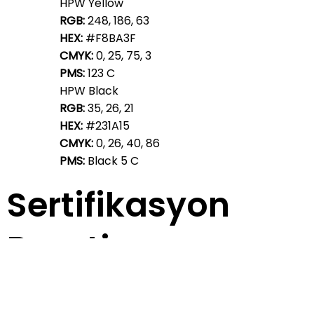
HPW Yellow
RGB:
248, 186, 63
HEX:
#F8BA3F
CMYK:
0, 25, 75, 3
PMS:
123 C
HPW Black
RGB:
35, 26, 21
HEX:
#231A15
CMYK:
0, 26, 40, 86
PMS:
Black 5 C
Sertifikasyon
Rozeti
Kırmızı ve Mavi (Arka Plan Renkleri): Bu birincil renkler,
sertifikalı iş yerlerinde yaygın olan istikrarı ve uyumlu