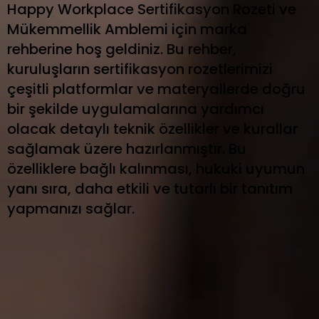
Happy Workplace Sertifikasyon Rozeti ve
Mükemmellik Amblemi için marka
rehberine hoş geldiniz. Bu rehber,
kuruluşların sertifikasyon rozetlerimizi
çeşitli platformlar ve materyallerde doğru
bir şekilde uygulamalarına yardımcı
olacak detaylı teknik özellikler ve kurallar
sağlamak üzere hazırlanmıştır. Bu
özelliklere bağlı kalınması, hukuki uyumun
yanı sıra, daha etkili ve tutarlı bir tanıtım
yapmanızı sağlar.