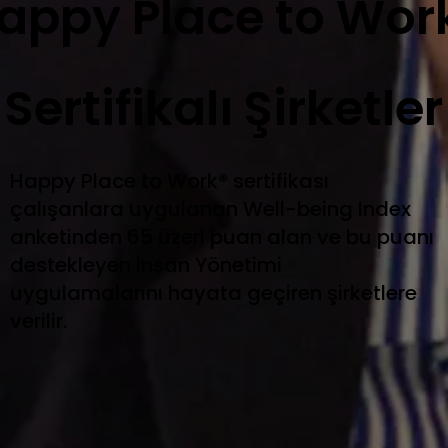
appy Place to Wor
Sertifikalı Şirketler
​Happy Place to Work® sertifikası
çalışanlara uygulanan Well-being Index
anketinden 65 üzeri puan alan ve bu puanı
destekleyen İnsan Yönetimi
uygulamalarını hayata geçiren şirketlere
verilir.