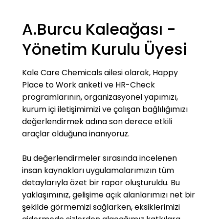
value-added products with our technical
knowledge and experience by ensuring the
A.Burcu Kaleağası -
continuity of product quality, to ensure that
products are available on time and to monitor
Yönetim Kurulu Üyesi
their performance after sales.
Kale Care Chemicals ailesi olarak, Happy
Place to Work anketi ve HR-Check
programlarının, organizasyonel yapımızı,
kurum içi iletişimimizi ve çalışan bağlılığımızı
değerlendirmek adına son derece etkili
araçlar olduğuna inanıyoruz.
Bu değerlendirmeler sırasında incelenen
insan kaynakları uygulamalarımızın tüm
detaylarıyla özet bir rapor oluşturuldu. Bu
yaklaşımınız, gelişime açık alanlarımızı net bir
şekilde görmemizi sağlarken, eksiklerimizi