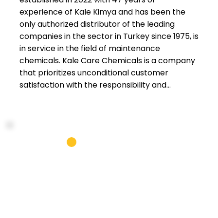
experience of Kale Kimya and has been the
only authorized distributor of the leading
companies in the sector in Turkey since 1975, is
in service in the field of maintenance
chemicals. Kale Care Chemicals is a company
that prioritizes unconditional customer
satisfaction with the responsibility and
awareness to reach the best in its production
areas, aims at continuous development and
efficiency, emphasizes employee satisfaction
by valuing team spirit, respects the
environment, and adheres to ethical
principles. With its new factory and R&D
facilities in Gebze, our company, which aims to
offer high-quality products with correct
pricing, also develops new products. It is our
priority to help our customers develop high-