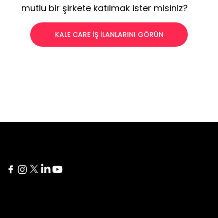
mutlu bir şirkete katılmak ister misiniz?
KALE CARE İŞ İLANLARINI GÖRÜN
New York
Delaware
60 Broad Street 24th
1207 Delaware Ave #738