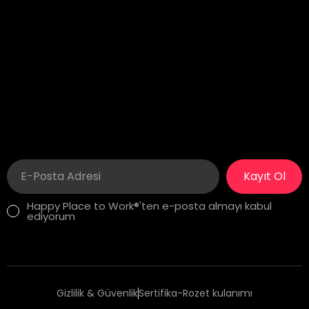
Floor
Wilmington, DE 19806
New York, NY 10004
İstanbul
London
Yıldız Posta Caddesi, Akın
275 New North Road
Sitesi No: 8/13
Islington, N1 7AA London,
Gayrettepe, Beşiktaş
United Kingdom
İstanbul, Türkiye
Kayıt Ol
Happy Place to Work®'ten e-posta almayı kabul
ediyorum
Gizlilik & Güvenlik
Sertifika-Rozet kulanımı