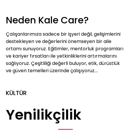
Neden Kale Care?
Çalışanlarımıza sadece bir işyeri değil, gelişimlerini
destekleyen ve değerlerini önemseyen bir aile
ortamı sunuyoruz. Eğitimler, mentorluk programları
ve kariyer fırsatları ile yetkinliklerini artırmalarını
sağlıyoruz. Çeşitliliği değerli buluyor, etik, dürüstlük
ve güven temelleri üzerinde çalışıyoruz.
Çalışanlarımızın mutluluğunu önemsiyor, her birinin
büyümesini destekleyen bir kültür yaratıyoruz.
KÜLTÜR
Sektördeki güçlü konumumuzla, güvenilir ve sorumlu
bir kurum olarak hem çalışanlarımıza hem de iş
ortaklarımıza değer sunuyoruz.
Yenilikçilik