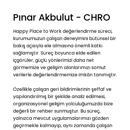
vermektedir. Hastane Bilgi Yönetim Sistemi
Hizmetleri kapsamında 50.000 teknolojik aktif
Pınar Akbulut - CHRO
cihaz ve yazılıma kesintisiz hizmet veren Infera
Teknoloji, sağlık, enerji, turizm ve servis
alanlarında yazılım ve sistem entegrasyon
Happy Place to Work değerlendirme süreci,
çözümleri sunmaktadır. CCN Eğitim, TED İzmir
kurumumuzun çalışan deneyimini bütünsel bir
Koleji ve TED Kocaeli Koleji’ni başarıyla
bakış açısıyla ele almasına önemli katkı
işletmekte ve uyguladığı sürdürülebilirlik
sağlamıştır. Süreç boyunca elde edilen
projeleri ile alanında öncü bir model ortaya
içgörüler, güçlü yönlerimizi daha net
koymaktadır. CCN Teknik, elektrik-mekanik
görmemize ve gelişim alanlarımızı somut
taahhüt ve teknik işletme ile bakım faaliyetleri
verilerle değerlendirmemize imkân tanımıştır.
gerçekleştirirken yenilenebilir enerji kaynakları
üzerine mühendislik, tedarik ve kurulum
Özellikle çalışan geri bildirimlerinin şeffaf ve
hizmetleri sunmaktadır. 2015 yılında kurulan Ice
yapılandırılmış bir şekilde analiz edilmesi,
Yatchs, kaliteli işçiliği, üstün donanım özellikleri
organizasyonel gelişim yolculuğumuzda bize
ve nitelikli üretim kapasitesiyle, sıra dışı
değerli bir rehber sunmuştur. Bu süreç,
performansa ve tasarıma sahip yatların
yalnızca mevcut uygulamalarımızı gözden
yapımına odaklanmıştır. BM destekli Sorumlu
geçirmekle kalmayıp, aynı zamanda çalışan