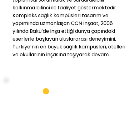
kalkınma bilinci ile faaliyet göstermektedir.
Kompleks sağlık kampüsleri tasarım ve
yapımında uzmanlaşan CCN İnşaat, 2006
yılında Bakü’de inşa ettiği dünya çapındaki
eserlerle başlayan uluslararası deneyimini,
Türkiye’nin en büyük sağlık kampüsleri, otelleri
ve okullarının inşasına taşıyarak devam
ettirmektedir. Kamu-Özel İş Birliği modeliyle
kurulan entegre sağlık kampüslerinin öncü
hizmet sağlayıcısı olan CCN Sağlık, yılda 10
milyon hastaya hizmet vermektedir. CCN
Güvenlik, çözüm ortağı olduğu şirketlerin risk
ve ihtiyaçlarına özgü güvenlik teknolojileri ve
sistemleri kullanarak kaliteli güvenlik hizmeti
sunmaktadır. CCN Servis ve CCN Klinik, uzman
kadrosu ile iş süreçlerinde gerekli tüm
hizmetleri uluslararası standartlarda