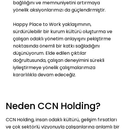
Yatırım İlkeleri (PRI) imzacısı olan CCN holding,
bağlılığını ve memnuniyetini artırmaya
sürdürülebilir küresel bir finans sistemine
yönelik aksiyonlarımızı da güçlendirmiştir.
ulaşmayı hedefleyen ilkelerle uyumlu olarak
faaliyetlerini yürütmekte ve sürdürülebilir
Happy Place to Work yaklaşımının,
kalkınmaya katkı sağlamaya yönelik
sürdürülebilir bir kurum kültürü oluşturma ve
çalışmalarına devam etmektedir.
çalışan odaklı yönetim anlayışını pekiştirme
noktasında önemli bir katkı sağladığını
düşünüyorum. Elde edilen çıktılar
doğrultusunda, çalışan deneyimini sürekli
iyileştirmeye yönelik çalışmalarımıza
kararlılıkla devam edeceğiz.
Neden CCN Holding?
CCN Holding, insan odaklı kültürü, gelişim fırsatları
ve çok sektörlü vizyonuyla çalışanlarına anlamlı bir