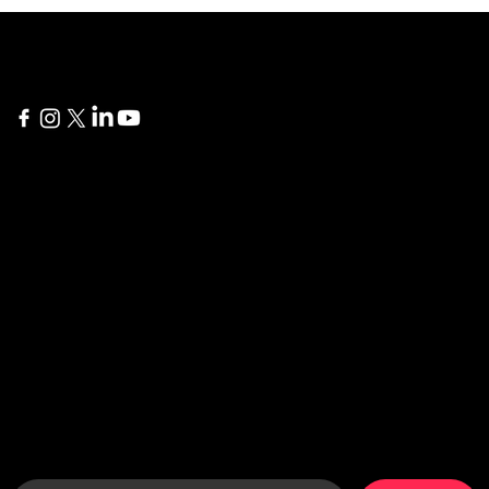
New York
Delaware
60 Broad Street 24th
1207 Delaware Ave #738
Floor
Wilmington, DE 19806
New York, NY 10004
İstanbul
London
Yıldız Posta Caddesi, Akın
275 New North Road
Sitesi No: 8/13
Islington, N1 7AA London,
Gayrettepe, Beşiktaş
United Kingdom
İstanbul, Türkiye