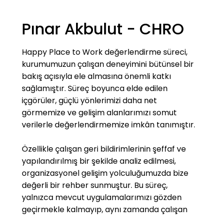
ileri düzey laboratuvar altyapısında günlük
130.000 numune incelenmektedir. Laboratuvar
Pınar Akbulut - CHRO
hizmetleri, yüksek doğruluk oranı, hızlı sonuç ve
uluslararası kalite standartlarına uygunluk
ilkeleriyle yürütülmektedir. Tedavi ve Uygulama
Happy Place to Work değerlendirme süreci,
Merkezleri •97 Üniteli Genel, Onkolojik ve
kurumumuzun çalışan deneyimini bütünsel bir
Çocuk Endoskopi Ünitesi •127 Üniteli Erişkin ve
bakış açısıyla ele almasına önemli katkı
Çocuk Kemoterapi Merkezi •Tüp Bebek (IVF)
sağlamıştır. Süreç boyunca elde edilen
Merkezi •Göz Hastalıkları Merkezi •Erişkin ve
içgörüler, güçlü yönlerimizi daha net
Çocuk Kemik İliği Transplantasyon Merkezleri
görmemize ve gelişim alanlarımızı somut
•Anjiografi Merkezi •10 Yataklı İyot Tedavi
verilerle değerlendirmemize imkân tanımıştır.
Merkezi •38 Yataklı Erişkin ve Çocuk Diyaliz
Merkezi •24 Yataklı Yanık Merkezi Sterilizasyon
Özellikle çalışan geri bildirimlerinin şeffaf ve
ve Dezenfeksiyon Hizmetleri Hasta güvenliği ve
yapılandırılmış bir şekilde analiz edilmesi,
hijyen standartlarını en üst düzeyde tutan CCN
organizasyonel gelişim yolculuğumuzda bize
Klinik, günlük 9.000 sterilizasyon ve
değerli bir rehber sunmuştur. Bu süreç,
dezenfeksiyon işlemiyle sağlık hizmetlerinde
yalnızca mevcut uygulamalarımızı gözden
sürdürülebilir kaliteyi garanti altına almaktadır.
geçirmekle kalmayıp, aynı zamanda çalışan