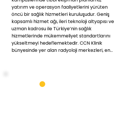
yatırım ve operasyon faaliyetlerini yürüten
öncü bir sağlık hizmetleri kuruluşudur. Geniş
kapsamlı hizmet ağı, ileri teknoloji altyapısı ve
uzman kadrosu ile Türkiye’nin sağlık
hizmetlerinde mükemmeliyet standartlarını
yükseltmeyi hedeflemektedir. CCN Klinik
bünyesinde yer alan radyoloji merkezleri, en
ileri teknolojilerle donatılmış cihazlarla günlük
ortalama 8.000 çekim gerçekleştirmektedir.
Merkezlerde sunulan başlıca hizmetler
şunlardır: •MR, BT (Bilgisayarlı Tomografi),
Mamografi •Doppler USG / USG, Kemik
Dansitometresi, Röntgen, Floroskopi •Genetik
Görüntüleme •Nükleer Tıp: PET-CT, SPECT,
Gama Kamera •Radyasyon Onkolojisi: LINAC,
Brakiterapi, Tomoterapi, EDGE (Radyo
Cerrahi) Laboratuvar Hizmetleri CCN Klinik’in