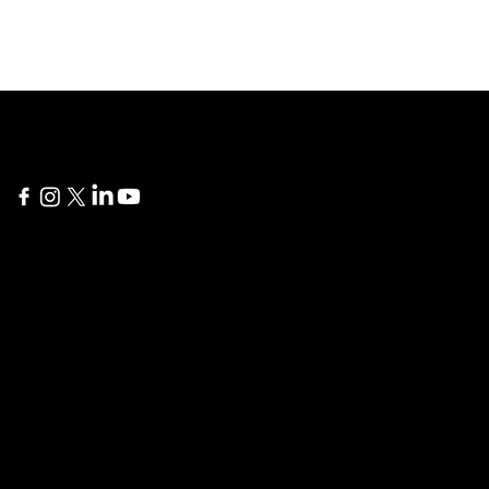
New York
Delaware
60 Broad Street 24th
1207 Delaware Ave #738
Floor
Wilmington, DE 19806
New York, NY 10004
İstanbul
London
Yıldız Posta Caddesi, Akın
275 New North Road
Sitesi No: 8/13
Islington, N1 7AA London,
Gayrettepe, Beşiktaş
United Kingdom