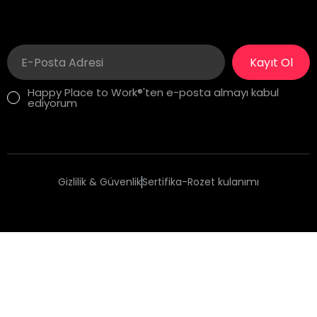
İstanbul, Türkiye
Kayıt Ol
Happy Place to Work®'ten e-posta almayı kabul
ediyorum
Gizlilik & Güvenlik
Sertifika-Rozet kulanımı
Copyright 2025 Happy Place to Work®