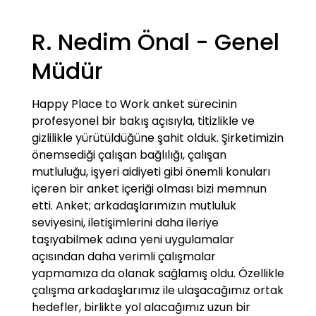
çok önemli kongre, seminer, sempozyum,
konferans, bayi teşvik gezileri, ürün
R. Nedim Önal - Genel
lansmanları, kültür turları ve benzeri
toplantılara profesyonel destek vermiştir.
Müdür
Akustik sahip olduğu deneyim ve profesyonel
ekipleriyle; VIP hizmetler, bilet alım, otel-
Happy Place to Work anket sürecinin 
restoran-kulüp rezervasyonları, karşılama-
profesyonel bir bakış açısıyla, titizlikle ve 
uğurlama, otomobil-minibüs-otobüs ya da
gizlilikle yürütüldüğüne şahit olduk. Şirketimizin 
donanımlı VIP araçlarla transferler, yabancı
önemsediği çalışan bağlılığı, çalışan 
dillere hakim kokartlı rehberler ile kültür
mutluluğu, işyeri aidiyeti gibi önemli konuları 
turları, karayolu veya deniz turları, macera-
içeren bir anket içeriği olması bizi memnun 
eğlence-hobi aktiviteleri, araç kiralama, lojistik
etti. Anket; arkadaşlarımızın mutluluk 
destek ve güvenlik gibi hizmetleri de tek bir
seviyesini, iletişimlerini daha ileriye 
yapı üzerinden çözmenin avantaj ve rahatlığını
taşıyabilmek adına yeni uygulamalar 
sunmaktadır. Dikkatle planlanmış, prestijli,
açısından daha verimli çalışmalar 
başarılı ve ses getiren pek çok organizasyona
yapmamıza da olanak sağlamış oldu. Özellikle 
imza atmış olan Akustik markası, kemik
çalışma arkadaşlarımız ile ulaşacağımız ortak 
kadrosu, tecrübesi ve referanslarıyla müşteri
hedefler, birlikte yol alacağımız uzun bir 