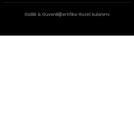
Gizlilik & Güvenlik
Sertifika-Rozet kulanımı
Copyright 2025 Happy Place to Work®