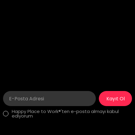
New York
Delaware
60 Broad Street 24th
1207 Delaware Ave #738
Floor
Wilmington, DE 19806
New York, NY 10004
İstanbul
London
Yıldız Posta Caddesi, Akın
275 New North Road
Sitesi No: 8/13
Islington, N1 7AA London,
Gayrettepe, Beşiktaş
United Kingdom
İstanbul, Türkiye
Kayıt Ol
Happy Place to Work®'ten e-posta almayı kabul
ediyorum