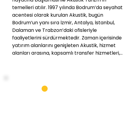
temelleri atılır. 1997 yılında Bodrum’da seyahat
acentesi olarak kurulan Akustik, bugün
Bodrum’un yanı sıra İzmir, Antalya, İstanbul,
Dalaman ve Trabzon’daki ofisleriyle
faaliyetlerini sürdürmektedir. Zaman içerisinde
yatırım alanlarını genişleten Akustik, hizmet
alanları arasına, kapsamlı transfer hizmetleri,
yat gezileri, araç kiralama, uçak bilet satışı, otel
rezervasyon ve Trabzon’da konaklama
hizmetlerini eklemiştir. Akustik’i sektöründe
farklı ve başarılı kılan en önemli özelliği; hizmet
verdiği firmaların ihtiyaç duyduğu her
organizasyonda ve her alanda güvenilir bir
çözüm ortağı olmasıdır. Akustik; “dürüst,
güvenilir ve destekçi” kimliği sayesinde, yıllar
içerisinde başarılı organizasyon şirketleri ve
acentelerle sağlam iş birlikleri kurmuş ve pek