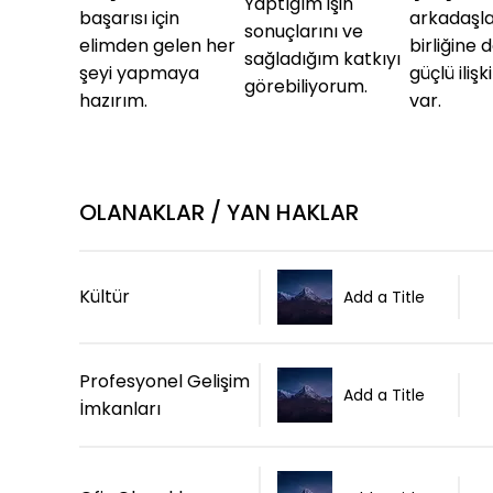
Yaptığım işin
başarısı için
arkadaşla
sonuçlarını ve
elimden gelen her
birliğine
sağladığım katkıyı
şeyi yapmaya
güçlü ilişk
görebiliyorum.
hazırım.
var.
OLANAKLAR / YAN HAKLAR
Kültür
Add a Title
Profesyonel Gelişim
Add a Title
İmkanları