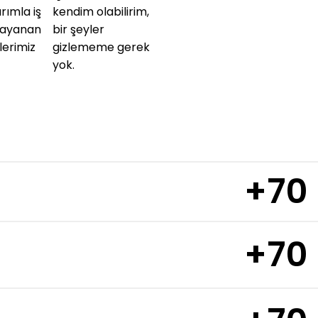
rımla iş
kendim olabilirim,
 dayanan
bir şeyler
ilerimiz
gizlememe gerek
yok.
+70
+70