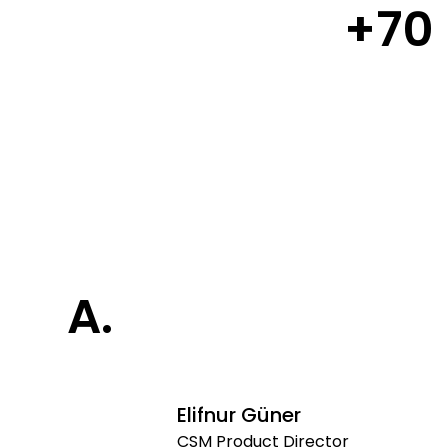
+70
A.
Elifnur Güner
CSM Product Director