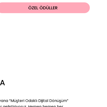
ÖZEL ÖDÜLLER
DA
yana “Müşteri Odaklı Dijital Dönüşüm”
iyoruz. Hemen hemen her