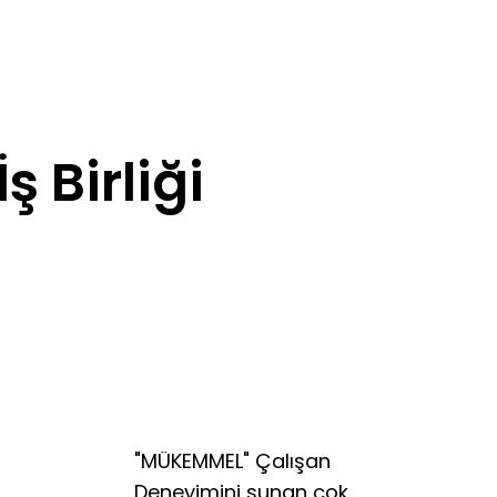
İş Birliği
"MÜKEMMEL" Çalışan
Deneyimini sunan çok