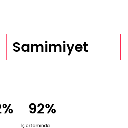
Samimiyet
2%
92%
İş ortamında