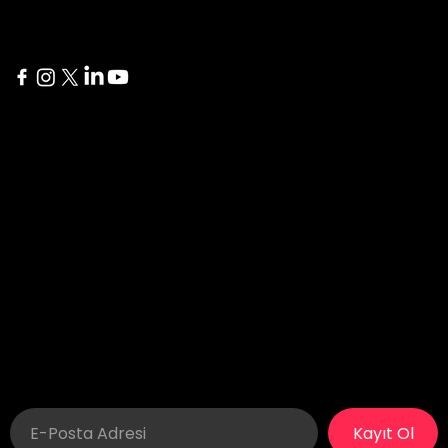
New York
Delaware
60 Broad Street 24th
1207 Delaware Ave #738
Floor
Wilmington, DE 19806
New York, NY 10004
İstanbul
London
Yıldız Posta Caddesi, Akın
275 New North Road
Sitesi No: 8/13
Islington, N1 7AA London,
Gayrettepe, Beşiktaş
United Kingdom
İstanbul, Türkiye
Kayıt Ol