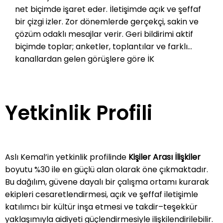
net biçimde işaret eder. İletişimde açık ve şeffaf
bir çizgi izler. Zor dönemlerde gerçekçi, sakin ve
çözüm odaklı mesajlar verir. Geri bildirimi aktif
biçimde toplar; anketler, toplantılar ve farklı
kanallardan gelen görüşlere göre İK
uygulamalarını hızla günceller. Takdir ve teşekkür
kültürünü besler, ortak başarıları “hep birlikte”
yaklaşımıyla sahiplenir. Yeni başlayanların
Yetkinlik Profili
kuruma hızlı uyum sağlamasını önemser; büyüme
hedefleriyle uyumlu oryantasyon programlarıyla
aidiyet duygusunu daha ilk dönemde güçlendirir.
Sosyal sorumluluk ve sürdürülebilirliği İK
Aslı Kemal’in yetkinlik profilinde
Kişiler Arası İlişkiler
stratejilerinin parçası haline getirir; çalışanların
boyutu %30 ile en güçlü alan olarak öne çıkmaktadır.
gönüllülük ve sosyal etki projelerinde aktif rol
Bu dağılım, güvene dayalı bir çalışma ortamı kurarak
almasını destekler. Dijital dönüşümü İK’nın
ekipleri cesaretlendirmesi, açık ve şeffaf iletişimle
merkezine alır. 360 derece insan ve kültür
katılımcı bir kültür inşa etmesi ve takdir–teşekkür
yaklaşımı için gerekli altyapıyı planlar. Veriye
yaklaşımıyla aidiyeti güçlendirmesiyle ilişkilendirilebilir.
dayalı yönetim ve online araçlarla süreçleri daha