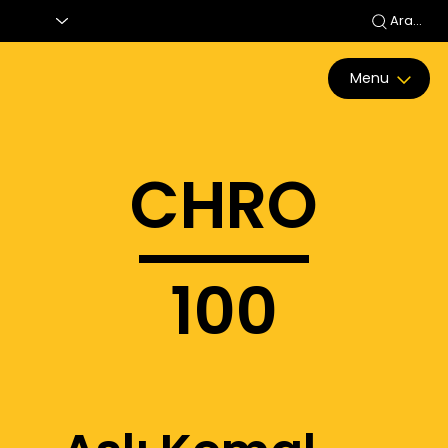
Ara...
Menu
CHRO
100