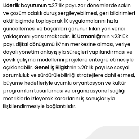
Liderlik
boyutunun %27’lik payı, zor dönemlerde sakin
verimli hale getirir. Çevik çalışma modellerini İK
ve çözüm odaklı duruş sergileyebilmesi, geri bildirimleri
projelerine taşır. Departmanlar arası iş birliğini
aktif biçimde toplayarak İK uygulamalarını hızla
güçlendirir. İK projelerini veri ve metriklerle
güncellemesi ve başarıları görünür kılan yön verici
yönetir. Bağlılık, performans ve kurum sağlığı
yaklaşımını yansıtmaktadır.
İK Uzmanlığı
’nın %23’lük
göstergelerini düzenli izleyerek kararlarını
payı, dijital dönüşümü İK’nın merkezine alması, veriye
buradan elde ettiği verilerle destekler.
dayalı yönetim anlayışıyla süreçleri yapılandırması ve
çevik çalışma modellerini projelere entegre etmesiyle
açıklanabilir.
Genel İş Bilgisi
’nin %20’lik payı ise sosyal
sorumluluk ve sürdürülebilirliği stratejilere dahil etmesi,
büyüme hedefleriyle uyumlu oryantasyon ve kültür
programları tasarlaması ve organizasyonel sağlığı
metriklerle izleyerek kararlarını iş sonuçlarıyla
ilişkilendirmesiyle bağlantılıdır.