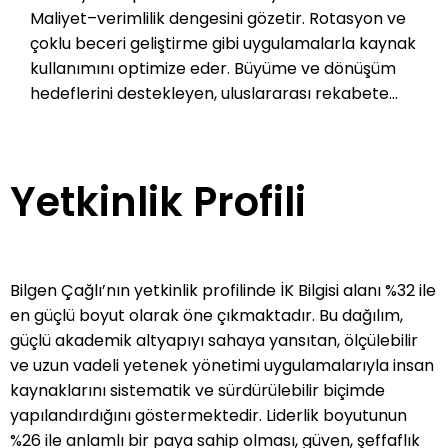
Maliyet–verimlilik dengesini gözetir. Rotasyon ve
çoklu beceri geliştirme gibi uygulamalarla kaynak
kullanımını optimize eder. Büyüme ve dönüşüm
hedeflerini destekleyen, uluslararası rekabete
uyumlu esnek İK yapıları kurar. İletişimde şeffaflığı
merkeze alır. Çalışan memnuniyeti sonuçlarını
açıkça paylaşır, geri bildirimlere hızlı ve somut
Yetkinlik Profili
aksiyonlarla karşılık verir. Şeffaf bir çalışma
ortamı yaratarak ekipleri birlikte düşünmeye ve
üretmeye teşvik eder. Katılımcı liderliği benimser;
arama Konferansları ve benzeri platformlarla
Bilgen Çağlı’nın yetkinlik profilinde İK Bilgisi alanı %32 ile
farklı fonksiyonları stratejik süreçlere dahil eder.
en güçlü boyut olarak öne çıkmaktadır. Bu dağılım,
Çeşitlilik ve kapsayıcılığı söylemde bırakmaz;
güçlü akademik altyapıyı sahaya yansıtan, ölçülebilir
kadın çalışanlar ve genç yeteneklere yönelik özel
ve uzun vadeli yetenek yönetimi uygulamalarıyla insan
gelişim programlarını hayata geçirir. Kurumu hem
kaynaklarını sistematik ve sürdürülebilir biçimde
içeride hem dışarıda tutarlı biçimde temsil eder.
yapılandırdığını göstermektedir. Liderlik boyutunun
%26 ile anlamlı bir paya sahip olması, güven, şeffaflık