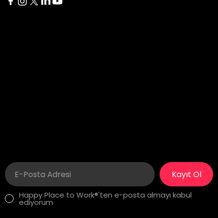
New York
Delaware
60 Broad Street 24th
1207 Delaware Ave #738
Floor
Wilmington, DE 19806
New York, NY 10004
İstanbul
London
Yıldız Posta Caddesi, Akın
275 New North Road
Sitesi No: 8/13
Islington, N1 7AA London,
Gayrettepe, Beşiktaş
United Kingdom
İstanbul, Türkiye
Kayıt Ol
Happy Place to Work®'ten e-posta almayı kabul
ediyorum