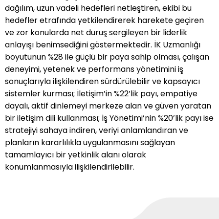
dağılım, uzun vadeli hedefleri netleştiren, ekibi bu
yaklaşımıyla kurum içi ve kurum dışı ilişkileri etkili
hedefler etrafında yetkilendirerek harekete geçiren
biçimde yönetir. Takım çalışmasını teşvik eden
ve zor konularda net duruş sergileyen bir liderlik
iletişim tarzı ortak hedeflere ulaşmayı
anlayışı benimsediğini göstermektedir. İK Uzmanlığı
kolaylaştırır. İş yönetiminde yapılan işi yalnızca
boyutunun %28 ile güçlü bir paya sahip olması, çalışan
görevler üzerinden değil, amacı ve kurumsal
deneyimi, yetenek ve performans yönetimini iş
katkısı üzerinden ele alır. Bu yaklaşım, kararların
sonuçlarıyla ilişkilendiren sürdürülebilir ve kapsayıcı
bilinçli ve tutarlı biçimde alınmasını sağlar. Veriyi
sistemler kurması; İletişim’in %22’lik payı, empatiye
anlamlandırır, doğru soruları sorar ve yapılan işi
dayalı, aktif dinlemeyi merkeze alan ve güven yaratan
bir üst seviyeye taşıyacak adımları belirler.
bir iletişim dili kullanması; İş Yönetimi’nin %20’lik payı ise
Stratejiyi sahaya indiren bir yönetim anlayışıyla
stratejiyi sahaya indiren, veriyi anlamlandıran ve
planları hayata geçirir, süreci izler ve
planların kararlılıkla uygulanmasını sağlayan
gerektiğinde kararlılıkla yeniden şekillendirir.
tamamlayıcı bir yetkinlik alanı olarak
konumlanmasıyla ilişkilendirilebilir.