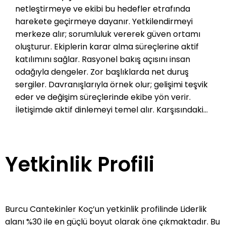
netleştirmeye ve ekibi bu hedefler etrafında
harekete geçirmeye dayanır. Yetkilendirmeyi
merkeze alır; sorumluluk vererek güven ortamı
oluşturur. Ekiplerin karar alma süreçlerine aktif
katılımını sağlar. Rasyonel bakış açısını insan
odağıyla dengeler. Zor başlıklarda net duruş
sergiler. Davranışlarıyla örnek olur; gelişimi teşvik
eder ve değişim süreçlerinde ekibe yön verir.
İletişimde aktif dinlemeyi temel alır. Karşısındakini
doğru anlayarak ihtiyaca uygun çözümler üretir.
Açık ve yapıcı geri bildirimlerle bireysel ve ekip
gelişimini destekler. İK stratejisini kurumun
Yetkinlik Profili
geleceğini gözeterek kurgular ve attığı her adımı
iş sonuçlarıyla ilişkilendirir. Çalışan deneyimi,
yetenek ve performans yönetimi alanlarında
güçlü bir uzmanlık sergiler. Kapsayıcılığı günlük
Burcu Cantekinler Koç’un yetkinlik profilinde Liderlik
işleyişin doğal parçası haline getirir ve kurum
alanı %30 ile en güçlü boyut olarak öne çıkmaktadır. Bu
kültürüne entegre eder. İş birliği odaklı