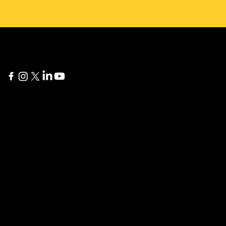
New York
Delaware
60 Broad Street 24th
1207 Delaware Ave #738
Floor
Wilmington, DE 19806
New York, NY 10004
İstanbul
London
Yıldız Posta Caddesi, Akın
275 New North Road
Sitesi No: 8/13
Islington, N1 7AA London,
Gayrettepe, Beşiktaş
United Kingdom
İstanbul, Türkiye