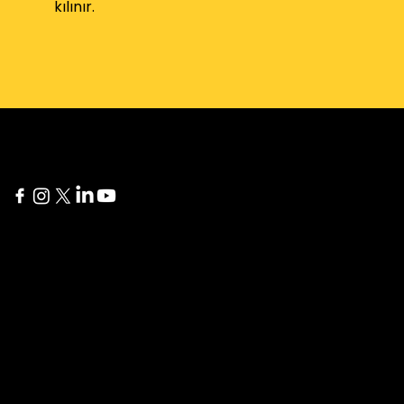
kılınır.
New York
Delaware
60 Broad Street 24th
1207 Delaware Ave #738
Floor
Wilmington, DE 19806
New York, NY 10004
İstanbul
London
Yıldız Posta Caddesi, Akın
275 New North Road