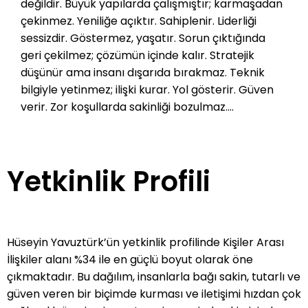
değildir. Büyük yapılarda çalışmıştır; karmaşadan
çekinmez. Yeniliğe açıktır. Sahiplenir. Liderliği
sessizdir. Göstermez, yaşatır. Sorun çıktığında
geri çekilmez; çözümün içinde kalır. Stratejik
düşünür ama insanı dışarıda bırakmaz. Teknik
bilgiyle yetinmez; ilişki kurar. Yol gösterir. Güven
verir. Zor koşullarda sakinliği bozulmaz.
Tutarlılığıyla fark edilir. İnsanlarla bağ kurar. Hızlı
değil, sağlam. Dinler, sorar, anlamaya çalışır.
Detaya inerken bütünü unutmaz. Empatiyi bir
Yetkinlik Profili
yöntem değil, alışkanlık gibi taşır. İkna eder ama
zorlamaz. Uzlaşmayı bilir. Geri bildirim verirken
kırmaz. Bu ilişki biçimi ekipte açıklık yaratır; iş
birliği kendiliğinden gelişir. İşi planla yürütür.
Hüseyin Yavuztürk’ün yetkinlik profilinde Kişiler Arası
Hedefi nettir, önceliği karışmaz. Kaynağı doğru
İlişkiler alanı %34 ile en güçlü boyut olarak öne
yerde kullanır. İnsan gücünü stratejik bir değer
çıkmaktadır. Bu dağılım, insanlarla bağı sakin, tutarlı ve
olarak görür. Değişimi kültürü gözeterek yönetir.
güven veren bir biçimde kurması ve iletişimi hızdan çok
Riskleri okur, adımı netleştirir. Sonuç alır. Zor