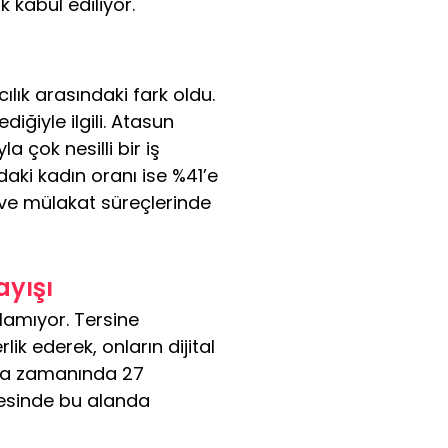
 kabul ediliyor.
ılık arasındaki fark oldu. 
diğiyle ilgili. Atasun 
a çok nesilli bir iş 
aki kadın oranı ise %41’e 
 ve mülakat süreçlerinde 
ayışı
lamıyor. Tersine 
k ederek, onların dijital 
da zamanında 27 
yesinde bu alanda 