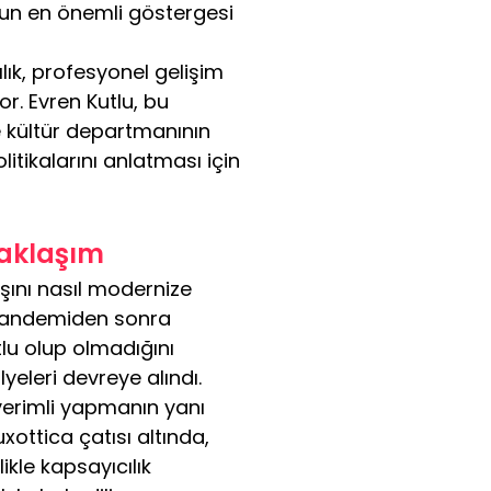
nun en önemli göstergesi 
lık, profesyonel gelişim 
r. Evren Kutlu, bu 
 kültür departmanının 
itikalarını anlatması için 
Yaklaşım
ışını nasıl modernize 
, pandemiden sonra 
lu olup olmadığını 
yeleri devreye alındı.
e verimli yapmanın yanı 
uxottica çatısı altında, 
ikle kapsayıcılık 