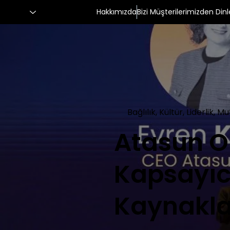
Hakkımızda
Bizi Müşterilerimizden Dinl
Bağlılık, Kültür, Liderlik, Mu
Atasun Op
Kapsayıcı
Kaynakla