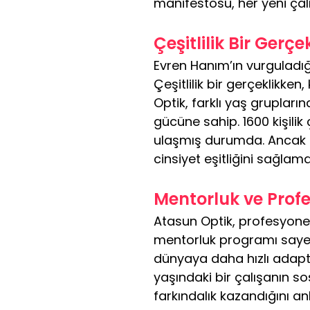
manifestosu, her yeni çal
Çeşitlilik Bir Gerç
Evren Hanım’ın vurguladığı
Çeşitlilik bir gerçeklikken
Optik, farklı yaş grupların
gücüne sahip. 1600 kişili
ulaşmış durumda. Ancak bu
cinsiyet eşitliğini sağlamak
Mentorluk ve Profes
Atasun Optik, profesyonel 
mentorluk programı sayesin
dünyaya daha hızlı adapt
yaşındaki bir çalışanın s
farkındalık kazandığını anl