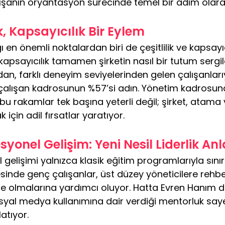
ışanın oryantasyon sürecinde temel bir adım olarak
ek, Kapsayıcılık Bir Eylem
 en önemli noktalardan biri de çeşitlilik ve kapsayıc
, kapsayıcılık tamamen şirketin nasıl bir tutum sergile
dan, farklı deneyim seviyelerinden gelen çalışanlarıyl
k çalışan kadrosunun %57’si adın. Yönetim kadrosund
 rakamlar tek başına yeterli değil; şirket, atama
 için adil fırsatlar yaratıyor.
yonel Gelişim: Yeni Nesil Liderlik Anl
gelişimi yalnızca klasik eğitim programlarıyla sınır
de genç çalışanlar, üst düzey yöneticilere rehberli
e olmalarına yardımcı oluyor. Hatta Evren Hanım 
osyal medya kullanımına dair verdiği mentorluk sa
atıyor.