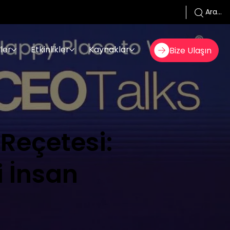
Ara...
ler
Etkinlikler
Kaynaklar
Bize Ulaşın
Reçetesi:
i İnsan