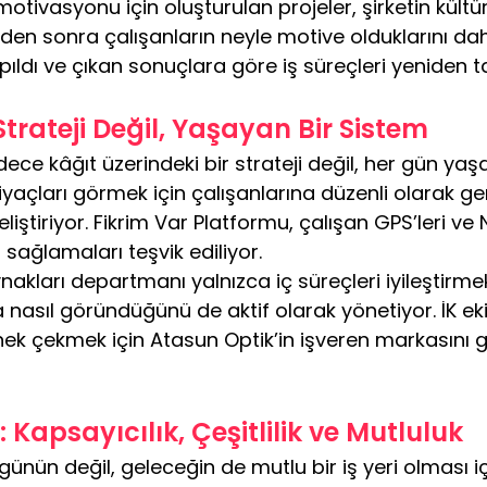
tivasyonu için oluşturulan projeler, şirketin kült
den sonra çalışanların neyle motive olduklarını dah
ıldı ve çıkan sonuçlara göre iş süreçleri yeniden t
 Strateji Değil, Yaşayan Bir Sistem
dece kâğıt üzerindeki bir strateji değil, her gün yaş
tiyaçları görmek için çalışanlarına düzenli olarak ger
iştiriyor. Fikrim Var Platformu, çalışan GPS’leri ve N
ı sağlamaları teşvik ediliyor.
ynakları departmanı yalnızca iç süreçleri iyileştirme
nasıl göründüğünü de aktif olarak yönetiyor. İK ekib
ek çekmek için Atasun Optik’in işveren markasını gü
Kapsayıcılık, Çeşitlilik ve Mutluluk
ünün değil, geleceğin de mutlu bir iş yeri olması için