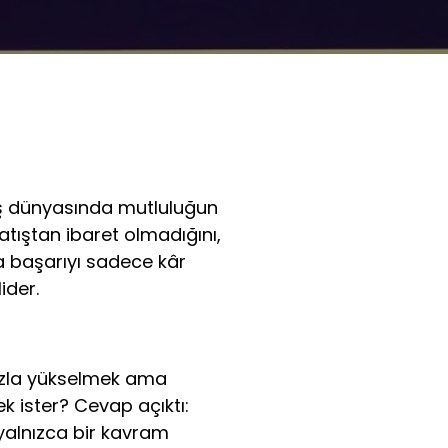
 iş dünyasında mutluluğun 
tıştan ibaret olmadığını, 
a başarıyı sadece kâr 
ider.
hızla yükselmek ama 
 ister? Cevap açıktı: 
yalnızca bir kavram 