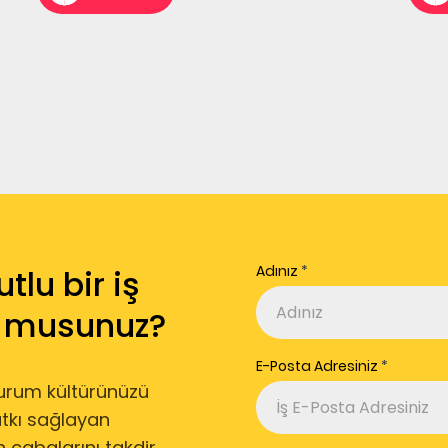
Adınız
tlu bir iş
r musunuz?
E-Posta Adresiniz
urum kültürünüzü
atkı sağlayan
 çabalarını takdir