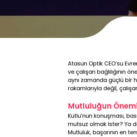
Atasun Optik CEO’su Evren
ve çalışan bağlılığının ö
aynı zamanda güçlü bir hi
rakamlarıyla değil, çalışa
Mutluluğun Önemi:
Kutlu’nun konuşması, basi
mutsuz olmak ister? Ya da
Mutluluk, başarının en te