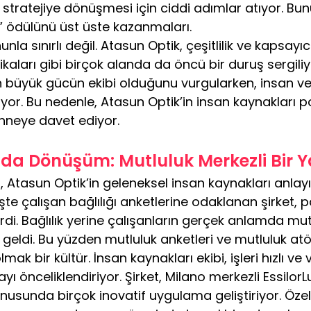
 stratejiye dönüşmesi için ciddi adımlar atıyor. Bu
” ödülünü üst üste kazanmaları.
a sınırlı değil. Atasun Optik, çeşitlilik ve kapsayıcı
kaları gibi birçok alanda da öncü bir duruş sergiliyo
n büyük gücün ekibi olduğunu vurgularken, insan ve
iyor. Bu nedenle, Atasun Optik’in insan kaynakları pol
ahneye davet ediyor.
da Dönüşüm: Mutluluk Merkezli Bir 
ı, Atasun Optik’in geleneksel insan kaynakları anlay
işte çalışan bağlılığı anketlerine odaklanan şirket
di. Bağlılık yerine çalışanların gerçek anlamda mut
eldi. Bu yüzden mutluluk anketleri ve mutluluk atöl
mak bir kültür. İnsan kaynakları ekibi, işleri hızlı v
ayı önceliklendiriyor. Şirket, Milano merkezli EssilorL
konusunda birçok inovatif uygulama geliştiriyor. Özell