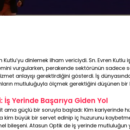
 Kutlu’yu dinlemek ilham vericiydi. Sn. Evren Kutlu
nemini vurgularken, perakende sektörünün sadece sa
zmet anlayışı gerektirdiğini gösterdi. İş dünyasınd
nların mutluluğuyla ölçmek gerektiğini düşünen bir l
 İş Yerinde Başarıya Giden Yol
t ama güçlü bir soruyla başladı: Kim kariyerinde 
 kim büyük bir servet edinip iç huzurunu kaybetmek
mel bileşeni. Atasun Optik de iş yerinde mutluluğun 