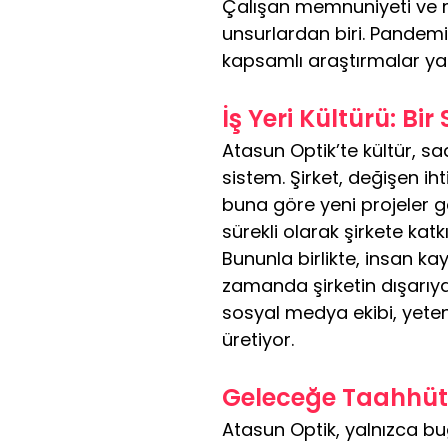
Çalışan memnuniyeti ve mo
unsurlardan biri. Pandemi
kapsamlı araştırmalar yap
İş Yeri Kültürü: Bir
Atasun Optik’te kültür, sa
sistem. Şirket, değişen ih
buna göre yeni projeler gel
sürekli olarak şirkete katk
Bununla birlikte, insan ka
zamanda şirketin dışarıya 
sosyal medya ekibi, yeten
üretiyor.
Geleceğe Taahhüt: 
Atasun Optik, yalnızca bug