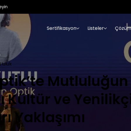
eyin
Sertifikasyon
Listeler
Çözüm
tluluk
tik’te Mutluluğun 
 Kültür ve Yenilikç
rı Yaklaşımı