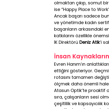
olmaktan çıkıp, somut bir
ise “Happy Place to Work
Ancak başarı sadece bununl
ve yönetimde kadın sertifi
başarıların arkasındaki e
katkılarını özellikle önems
İK Direktörü 
Deniz Atik
’i s
İnsan Kaynakların
Evren Hanım’ın anlattıklar
ettiğini gösteriyor. Geçm
rotasını tamamen değiştir
ölçmek daha önemli hale g
Atasun Optik’te proaktif ol
sıra, çalışanların sesi olm
çeşitlilik ve kapsayıcılık 