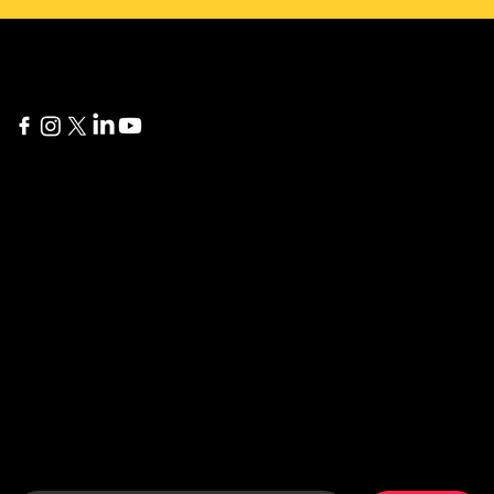
New York
Delaware
60 Broad Street 24th
1207 Delaware Ave #738
Floor
Wilmington, DE 19806
New York, NY 10004
İstanbul
London
Yıldız Posta Caddesi, Akın
275 New North Road
Sitesi No: 8/13
Islington, N1 7AA London,
Gayrettepe, Beşiktaş
United Kingdom
İstanbul, Türkiye