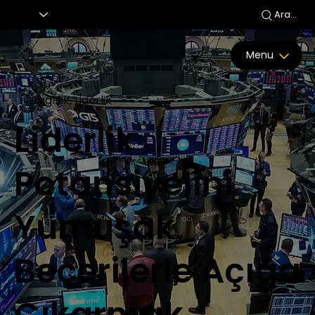
Ara...
Menu
Bağlılık, Liderlik
Liderlik
Potansiyelini
Yumuşak
Becerilerle Açığa
Çıkarmak