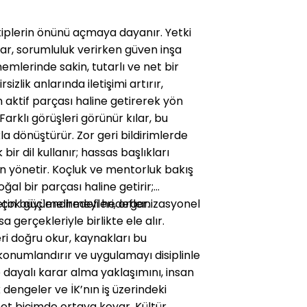
ekiplerin önünü açmaya dayanır. Yetki
apar, sorumluluk verirken güven inşa
emlerinde sakin, tutarlı ve net bir
rsizlik anlarında iletişimi artırır,
n aktif parçası haline getirerek yön
arklı görüşleri görünür kılar, bu
la dönüştürür. Zor geri bildirimlerde
r dil kullanır; hassas başlıkları
 yönetir. Koçluk ve mentorluk bakış
doğal bir parçası haline getirir;
çok güçlendirmeyi hedefler.
rketin büyüme hedefleri, organizasyonel
a gerçekleriyle birlikte ele alır.
eri doğru okur, kaynakları bu
konumlandırır ve uygulamayı disiplinle
e dayalı karar alma yaklaşımını, insan
 dengeler ve İK’nın iş üzerindeki
net biçimde ortaya koyar. Kültür