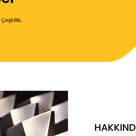
eşitlilik,
HAKKIN