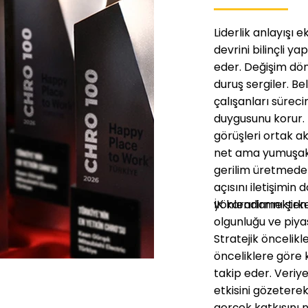
Liderlik anlayışı 
devrini bilinçli y
eder. Değişim dön
duruş sergiler. Beli
çalışanları süreci
duygusunu korur. F
görüşleri ortak ak
net ama yumuşak bi
gerilim üretmeden
açısını iletişimin 
yönlendirmekten 
İK kararlarını şi
olgunluğu ve piyas
Stratejik öncelikl
önceliklere göre 
takip eder. Veriy
etkisini gözeterek
gerçek katkısını 