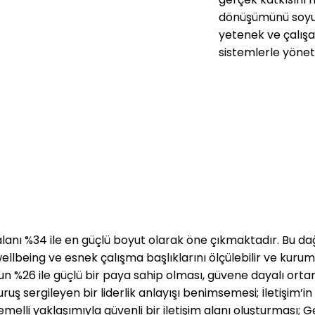
dönüşümünü soyut 
yetenek ve çalış
sistemlerle yönet
sahaya indirir, sah
etkisini iyi niyetl
kılar. Çalışan den
mental sağlık, eb
başlıkları yan uy
kültürünün doğal b
yaklaşım, İK’nın 
referans alınan b
sağlar. DEI’yi lid
yerleştirir. Çeşitli
 alanı %34 ile en güçlü boyut olarak öne çıkmaktadır. Bu dağ
geliştirdiği siste
 wellbeing ve esnek çalışma başlıklarını ölçülebilir ve kur
temel oluşturur.
n %26 ile güçlü bir paya sahip olması, güvene dayalı ortam 
duruş sergileyen bir liderlik anlayışı benimsemesi; İletişi
elli yaklaşımıyla güvenli bir iletişim alanı oluşturması; Gen