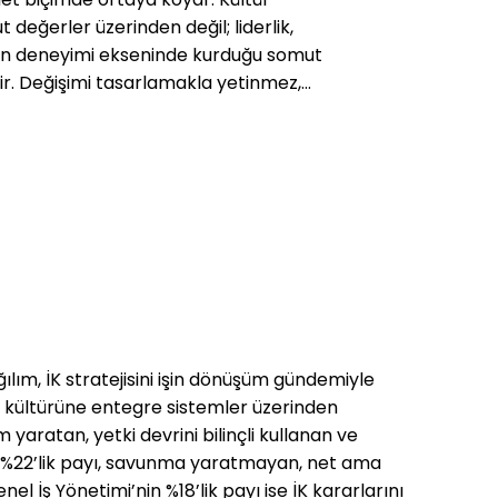
değerler üzerinden değil; liderlik,
an deneyimi ekseninde kurduğu somut
ir. Değişimi tasarlamakla yetinmez,
iplenir ve kalıcı hale getirir. İK’nın
e değil, ölçülebilir sonuçlarla görünür
eyimini uçtan uca ele alır. Esenlik,
eveynlik ve esnek çalışma gibi
gulamalar olarak değil, kurum
ileşenleri olarak kurgular. Bu
organizasyon içinde güvenilen ve
ir iş ortağı olarak konumlanmasını
erliğin ve işveren markasının merkezine
lik, eşitlik ve kapsayıcılık alanında
ılım, İK stratejisini işin dönüşüm gündemiyle
mler, yöneticilerin günlük kararlarına
um kültürüne entegre sistemler üzerinden
yaratan, yetki devrini bilinçli kullanan ve
m’in %22’lik payı, savunma yaratmayan, net ama
el İş Yönetimi’nin %18’lik payı ise İK kararlarını