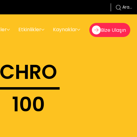
Ara...
ler
Etkinlikler
Kaynaklar
Bize Ulaşın
CHRO
100