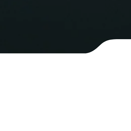
Ticari Elektronik İletiler Aydınlatma & Açık Rıza
Veri Politikası
Site Kullanım Şartları
KVKK Aydınlatma Metni